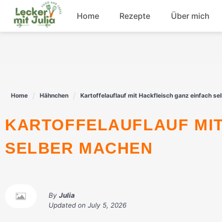
Skip
Home
Rezepte
Über mich
to
content
Frühstück
Fisch
Home
Hähnchen
Kartoffelauflauf mit Hackfleisch ganz einfach s
Rindfleisch
KARTOFFELAUFLAUF MIT HACKFLEISCH GANZ EINFACH
Dessert
SELBER MACHEN
By
Julia
Updated on
July 5, 2026