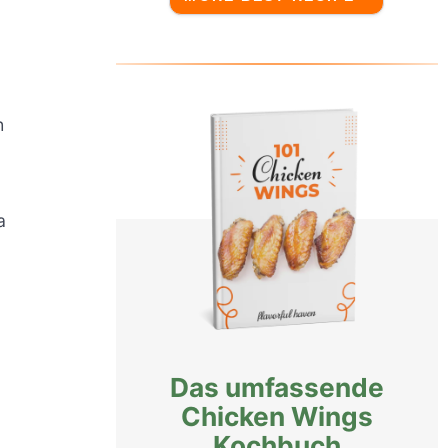
h
a
Das umfassende
Chicken Wings
Kochbuch