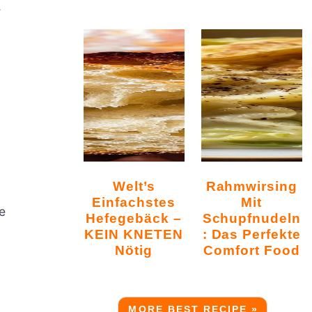
.
Welt’s
Rahmwirsing
Einfachstes
Mit
e
Hefegebäck –
Schupfnudeln
KEIN KNETEN
: Das Perfekte
Nötig
Comfort Food
MORE BEST RECIPE »