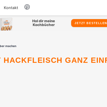
Kontakt
Hähnchen
Hol dir meine
JETZT BESTELLEN
Kochbücher
Salate
elber machen
Suppen
Snacks