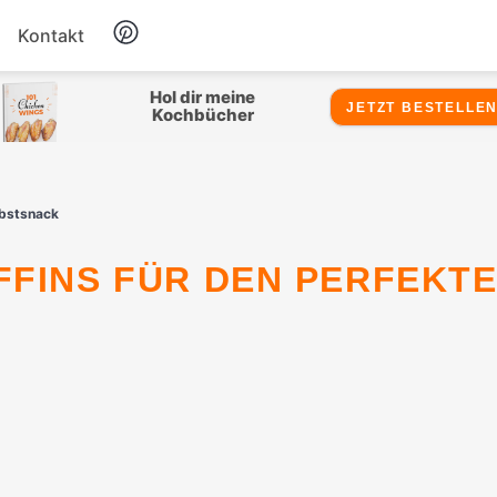
Kontakt
Hähnchen
Hol dir meine
JETZT BESTELLEN
Kochbücher
Salate
rbstsnack
Suppen
Snacks