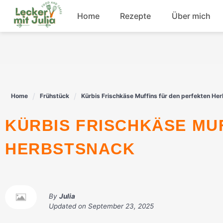
Skip
Home
Rezepte
Über mich
to
content
Frühstück
Fisch
Home
Frühstück
Kürbis Frischkäse Muffins für den perfekten He
Rindfleisch
KÜRBIS FRISCHKÄSE MUFFINS FÜR DEN PERFEKTEN
Dessert
HERBSTSNACK
By
Julia
Updated on
September 23, 2025