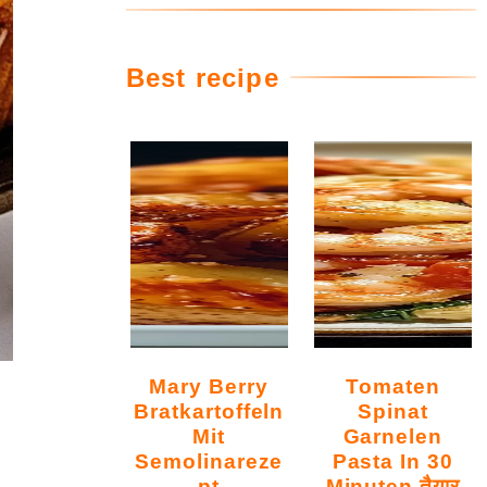
Best recipe
Mary Berry
Tomaten
Bratkartoffeln
Spinat
Mit
Garnelen
Semolinareze
Pasta In 30
Pt
Minuten तैयार