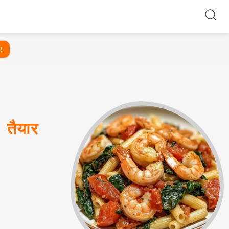
!
ैयार