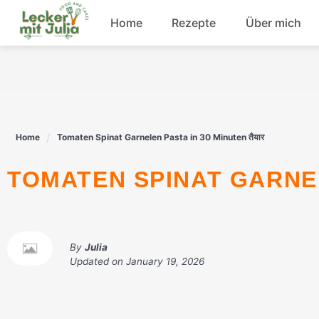
Skip
Home
Rezepte
Über mich
to
content
Frühstück
Fisch
Home
Tomaten Spinat Garnelen Pasta in 30 Minuten तैयार
Rindfleisch
TOMATEN SPINAT GARNEL
Dessert
By
Julia
Updated on
January 19, 2026