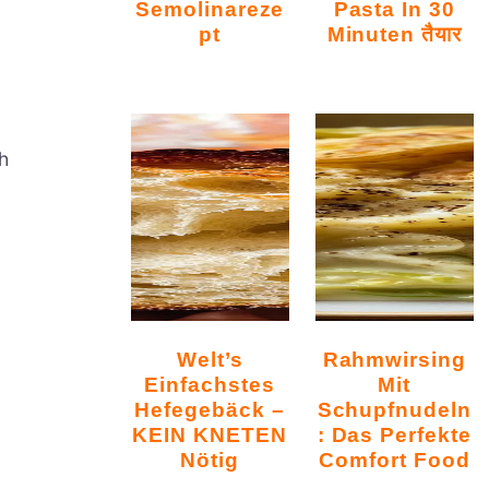
Semolinareze
Pasta In 30
Pt
Minuten तैयार
ch
Welt’s
Rahmwirsing
Einfachstes
Mit
Hefegebäck –
Schupfnudeln
KEIN KNETEN
: Das Perfekte
Nötig
Comfort Food