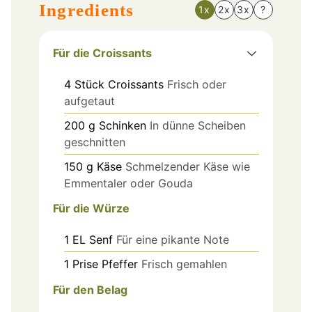
Ingredients
1x
2x
3x
?
Für die Croissants
4
Stück
Croissants
Frisch oder
aufgetaut
200
g
Schinken
In dünne Scheiben
geschnitten
150
g
Käse
Schmelzender Käse wie
Emmentaler oder Gouda
Für die Würze
1
EL
Senf
Für eine pikante Note
1
Prise
Pfeffer
Frisch gemahlen
Für den Belag