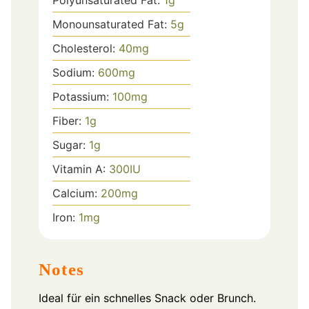
Monounsaturated Fat:
5
g
Cholesterol:
40
mg
Sodium:
600
mg
Potassium:
100
mg
Fiber:
1
g
Sugar:
1
g
Vitamin A:
300
IU
Calcium:
200
mg
Iron:
1
mg
Notes
Ideal für ein schnelles Snack oder Brunch.