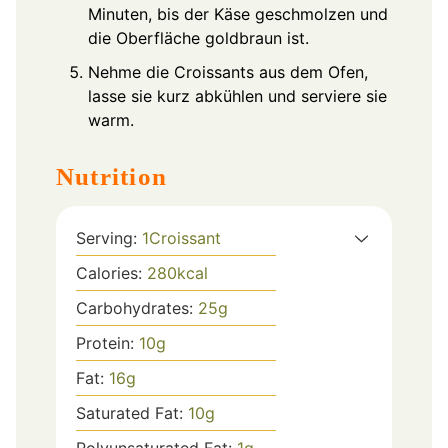
Minuten, bis der Käse geschmolzen und
die Oberfläche goldbraun ist.
Nehme die Croissants aus dem Ofen,
lasse sie kurz abkühlen und serviere sie
warm.
Nutrition
Serving:
1
Croissant
Calories:
280
kcal
Carbohydrates:
25
g
Protein:
10
g
Fat:
16
g
Saturated Fat:
10
g
Polyunsaturated Fat:
1
g