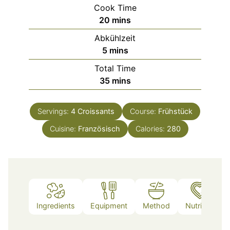
Cook Time
minutes
20
mins
Abkühlzeit
minutes
5
mins
Total Time
minutes
35
mins
Servings:
4
Croissants
Course:
Frühstück
Cuisine:
Französisch
Calories:
280
Ingredients
Equipment
Method
Nutrition