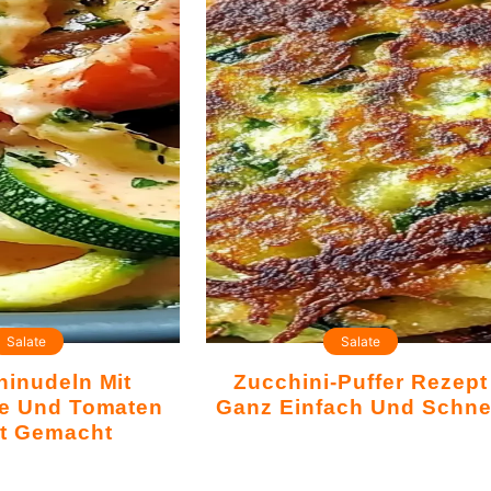
Salate
Salate
Zucchini-Puffer Rezept
se Und Tomaten
Ganz Einfach Und Schne
ht Gemacht