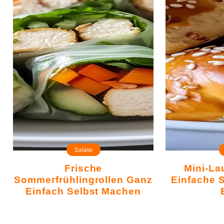
Salate
Frische
Mini-Laugenkonfekt:
Sommerfrühlingrollen Ganz
Einfache 
Einfach Selbst Machen