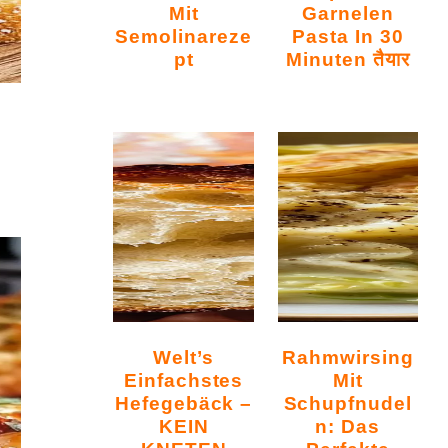
Mit
Garnelen
Semolinareze
Pasta In 30
Pt
Minuten तैयार
m
Welt’s
Rahmwirsing
Einfachstes
Mit
Hefegebäck –
Schupfnudel
KEIN
N: Das