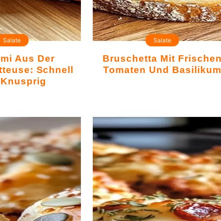
Salate
Salate
Bruschetta Mit Frischen
itteuse: Schnell
Tomaten Und Basiliku
 Knusprig