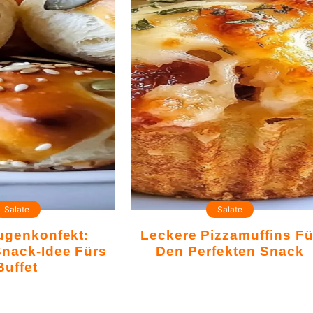
Salate
Salate
Leckere Pizzamuffins Für
Snack-Idee Fürs
Den Perfekten Snack
Buffet