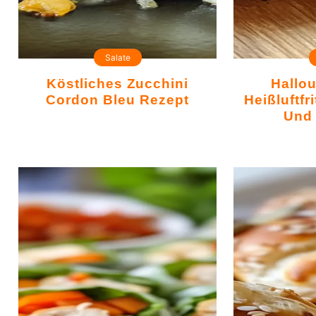
Salate
Köstliches Zucchini
Halloumi Aus Der
Cordon Bleu Rezept
Heißluftfr
Und