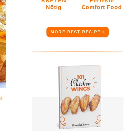
KNETEN
Perfekte
Nötig
Comfort Food
MORE BEST RECIPE »