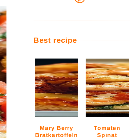
Best recipe
Mary Berry
Tomaten
Bratkartoffeln
Spinat