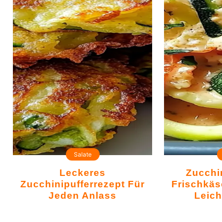
Salate
Leckeres
Zucchininudeln Mit
Zucchinipufferrezept Für
Frischkä
Jeden Anlass
Leic