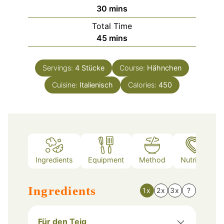
minutes
30
mins
Total Time
minutes
45
mins
Servings:
4
Stücke
Course:
Hähnchen
Cuisine:
Italienisch
Calories:
450
Ingredients
Equipment
Method
Nutrition
Ingredients
1x
2x
3x
?
Für den Teig