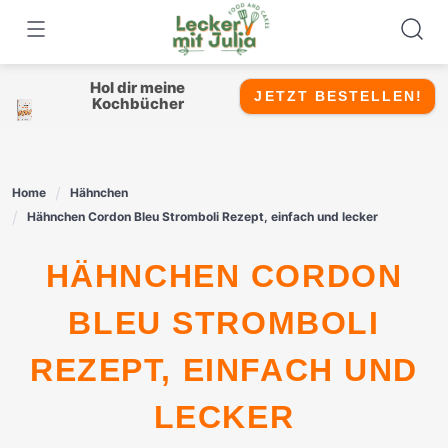
Skip
to
content
Hol dir meine
JETZT BESTELLEN!
Kochbücher
Home
Hähnchen
Hähnchen Cordon Bleu Stromboli Rezept, einfach und lecker
HÄHNCHEN CORDON
BLEU STROMBOLI
REZEPT, EINFACH UND
LECKER