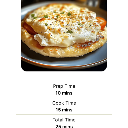
Prep Time
minutes
10
mins
Cook Time
minutes
15
mins
Total Time
minutes
25
mins