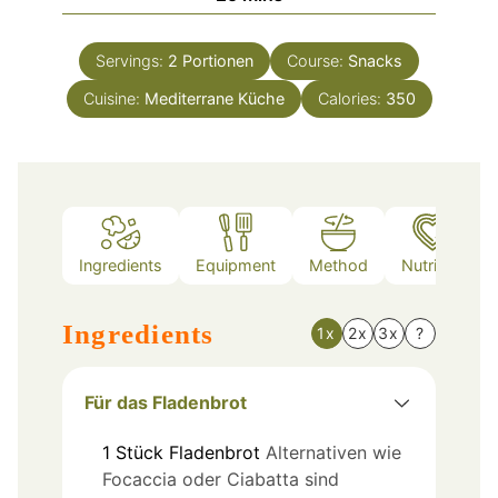
Servings:
2
Portionen
Course:
Snacks
Cuisine:
Mediterrane Küche
Calories:
350
Ingredients
Equipment
Method
Nutrition
Ingredients
1x
2x
3x
?
Für das Fladenbrot
1
Stück
Fladenbrot
Alternativen wie
Focaccia oder Ciabatta sind