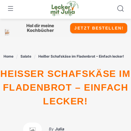
Skip
to
content
Hol dir meine
JETZT BESTELLEN!
Kochbücher
Home
Salate
Heißer Schafskäse im Fladenbrot – Einfach lecker!
HEISSER SCHAFSKÄSE IM F
LADENBROT – EINFACH L
ECKER!
By
Julia