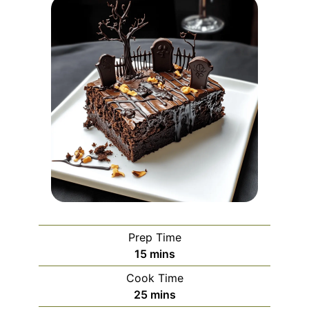
Prep Time
minutes
15
mins
Cook Time
minutes
25
mins