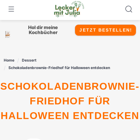
Skip
to
content
Hol dir meine
JETZT BESTELLEN!
Kochbücher
Home
Dessert
Schokoladenbrownie-Friedhof für Halloween entdecken
SCHOKOLADENBROWNIE-
FRIEDHOF FÜR
HALLOWEEN ENTDECKEN