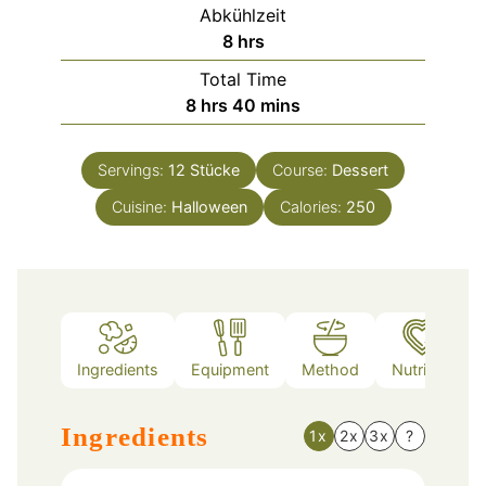
Abkühlzeit
hours
8
hrs
Total Time
hours
minutes
8
hrs
40
mins
Servings:
12
Stücke
Course:
Dessert
Cuisine:
Halloween
Calories:
250
Ingredients
Equipment
Method
Nutrition
Ingredients
1x
2x
3x
?