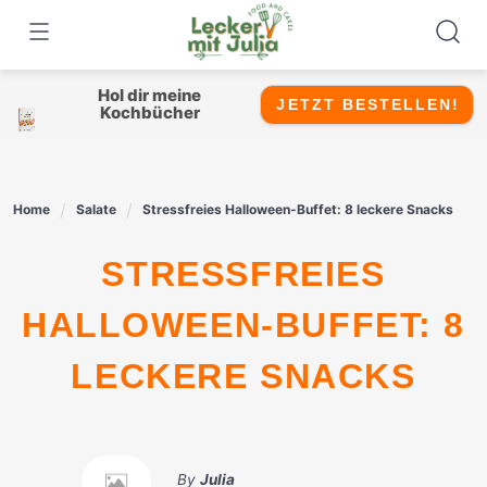
Skip
to
content
Hol dir meine
JETZT BESTELLEN!
Kochbücher
Home
Salate
Stressfreies Halloween-Buffet: 8 leckere Snacks
STRESSFREIES
HALLOWEEN-BUFFET: 8
LECKERE SNACKS
By
Julia