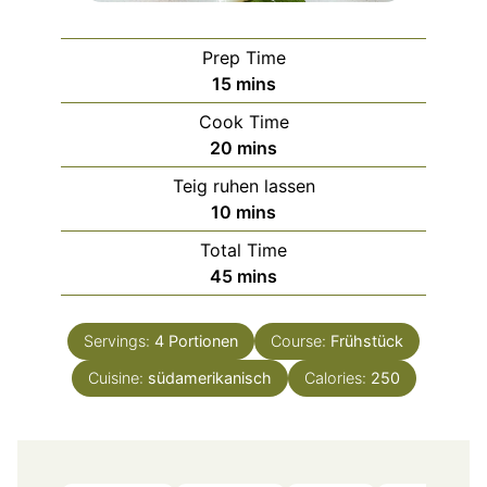
Prep Time
minutes
15
mins
Cook Time
minutes
20
mins
Teig ruhen lassen
minutes
10
mins
Total Time
minutes
45
mins
Servings:
4
Portionen
Course:
Frühstück
Cuisine:
südamerikanisch
Calories:
250