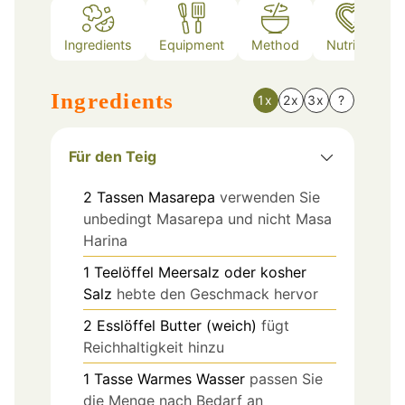
Ingredients
Equipment
Method
Nutrition
Ingredients
1x
2x
3x
?
Für den Teig
2
Tassen
Masarepa
verwenden Sie
unbedingt Masarepa und nicht Masa
Harina
1
Teelöffel
Meersalz oder kosher
Salz
hebte den Geschmack hervor
2
Esslöffel
Butter (weich)
fügt
Reichhaltigkeit hinzu
1
Tasse
Warmes Wasser
passen Sie
die Menge nach Bedarf an