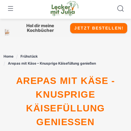
Skip
to
content
Hol dir meine
JETZT BESTELLEN!
Kochbücher
Home
Frühstück
Arepas mit Käse – Knusprige Käisefüllung genießen
AREPAS MIT KÄSE -
KNUSPRIGE
KÄISEFÜLLUNG
GENIESSEN