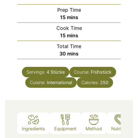
Prep Time
minutes
15
mins
Cook Time
minutes
15
mins
Total Time
minutes
30
mins
Servings:
4
Stücke
Course:
Frühstück
Cuisine:
International
Calories:
250
Ingredients
Equipment
Method
Nutrition