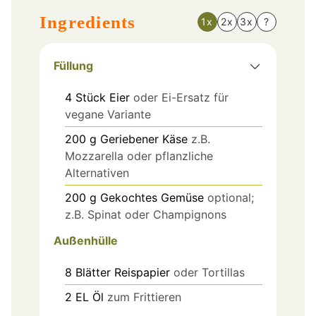
Ingredients
1x
2x
3x
?
Füllung
4
Stück
Eier
oder Ei-Ersatz für
vegane Variante
200
g
Geriebener Käse
z.B.
Mozzarella oder pflanzliche
Alternativen
200
g
Gekochtes Gemüse
optional;
z.B. Spinat oder Champignons
Außenhülle
8
Blätter
Reispapier
oder Tortillas
2
EL
Öl
zum Frittieren