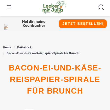
Skip
to
content
Hol dir meine
JETZT BESTELLEN!
Kochbücher
Home
Frühstück
Bacon-Ei-und-Käse-Reispapier-Spirale für Brunch
BACON-EI-UND-KÄSE-
REISPAPIER-SPIRALE
FÜR BRUNCH