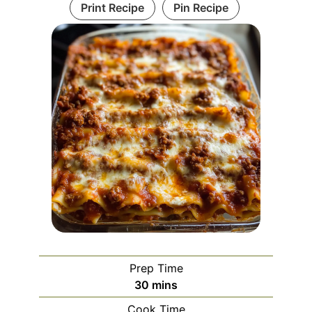
Print Recipe
Pin Recipe
Prep Time
minutes
30
mins
Cook Time