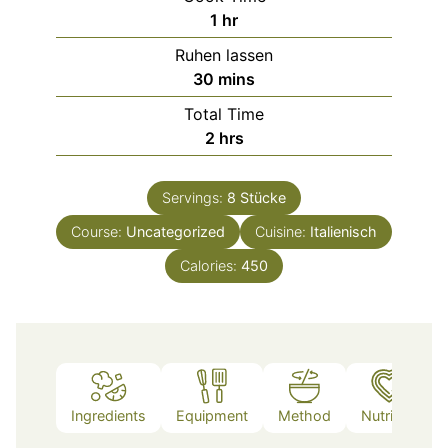
hour
1
hr
Ruhen lassen
minutes
30
mins
Total Time
hours
2
hrs
Servings:
8
Stücke
Course:
Uncategorized
Cuisine:
Italienisch
Calories:
450
Ingredients
Equipment
Method
Nutrition