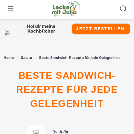
Skip
to
content
Hol dir meine
JETZT BESTELLEN!
Kochbücher
Home
Salate
Beste Sandwich-Rezepte für jede Gelegenheit
BESTE SANDWICH-
REZEPTE FÜR JEDE
GELEGENHEIT
By
Julia