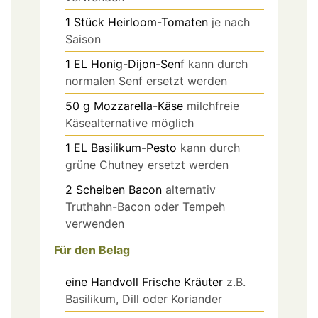
1
Stück
Heirloom-Tomaten
je nach
Saison
1
EL
Honig-Dijon-Senf
kann durch
normalen Senf ersetzt werden
50
g
Mozzarella-Käse
milchfreie
Käsealternative möglich
1
EL
Basilikum-Pesto
kann durch
grüne Chutney ersetzt werden
2
Scheiben
Bacon
alternativ
Truthahn-Bacon oder Tempeh
verwenden
Für den Belag
eine Handvoll
Frische Kräuter
z.B.
Basilikum, Dill oder Koriander