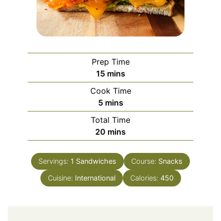
Prep Time
minutes
15
mins
Cook Time
minutes
5
mins
Total Time
minutes
20
mins
Servings:
1
Sandwiches
Course:
Snacks
Cuisine:
International
Calories:
450