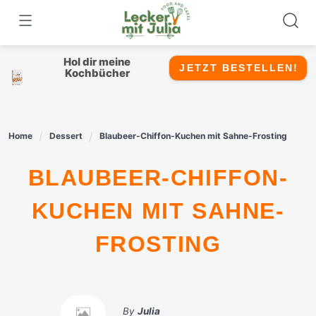
Skip
to
content
Hol dir meine
JETZT BESTELLEN!
Kochbücher
Home
Dessert
Blaubeer-Chiffon-Kuchen mit Sahne-Frosting
BLAUBEER-CHIFFON-
KUCHEN MIT SAHNE-
FROSTING
By
Julia