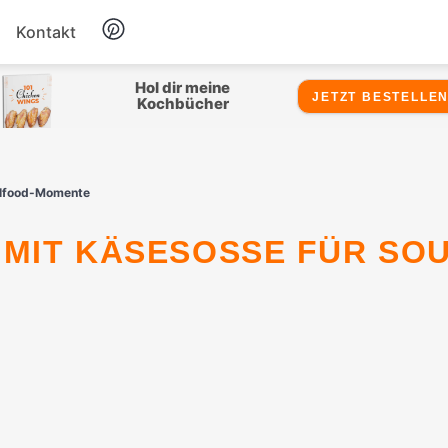
Kontakt
Hähnchen
Hol dir meine
JETZT BESTELLEN
Kochbücher
Salate
ulfood-Momente
Suppen
Snacks