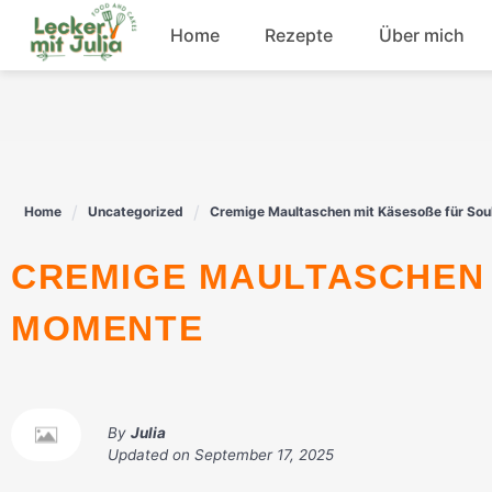
Skip
Home
Rezepte
Über mich
to
content
Frühstück
Fisch
Home
Uncategorized
Cremige Maultaschen mit Käsesoße für So
Rindfleisch
CREMIGE MAULTASCHEN MIT KÄSESOSSE FÜR SOULFOOD-M
Dessert
OMENTE
By
Julia
Updated on
September 17, 2025