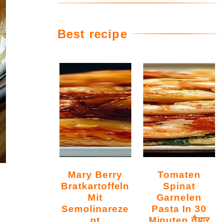
Best recipe
Mary Berry
Tomaten
Bratkartoffeln
Spinat
Mit
Garnelen
Semolinareze
Pasta In 30
Pt
Minuten तैयार