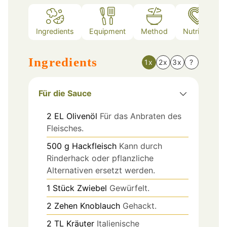
Ingredients
Equipment
Method
Nutrition
Ingredients
1x
2x
3x
?
Für die Sauce
2
EL
Olivenöl
Für das Anbraten des
Fleisches.
500
g
Hackfleisch
Kann durch
Rinderhack oder pflanzliche
Alternativen ersetzt werden.
1
Stück
Zwiebel
Gewürfelt.
2
Zehen
Knoblauch
Gehackt.
2
TL
Kräuter
Italienische