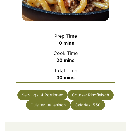
Prep Time
minutes
10
mins
Cook Time
minutes
20
mins
Total Time
minutes
30
mins
Servings:
4
Portionen
Course:
Rindfleisch
Cuisine:
Italienisch
Calories:
550