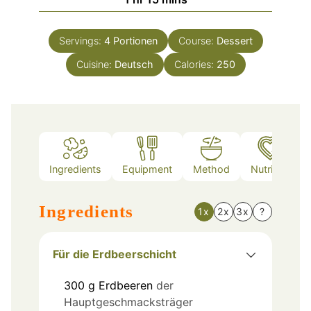
Servings:
4
Portionen
Course:
Dessert
Cuisine:
Deutsch
Calories:
250
Ingredients
Equipment
Method
Nutrition
Ingredients
1x
2x
3x
?
Für die Erdbeerschicht
300
g
Erdbeeren
der
Hauptgeschmacksträger