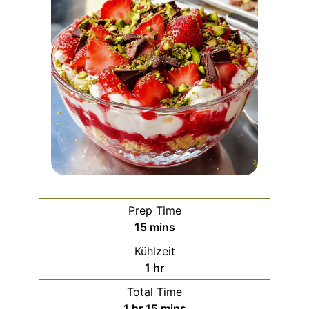
Prep Time
minutes
15
mins
Kühlzeit
hour
1
hr
Total Time
hour
minutes
1
hr
15
mins