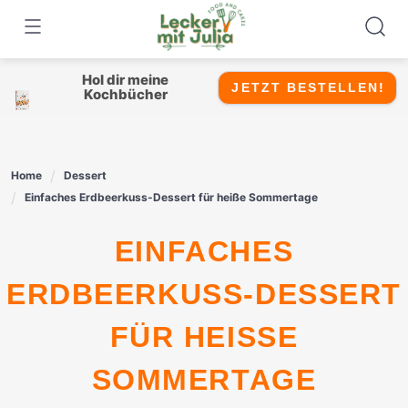
Skip
to
content
Hol dir meine
JETZT BESTELLEN!
Kochbücher
Home
Dessert
Einfaches Erdbeerkuss-Dessert für heiße Sommertage
EINFACHES
ERDBEERKUSS-DESSERT
FÜR HEISSE S
OMMERTAGE