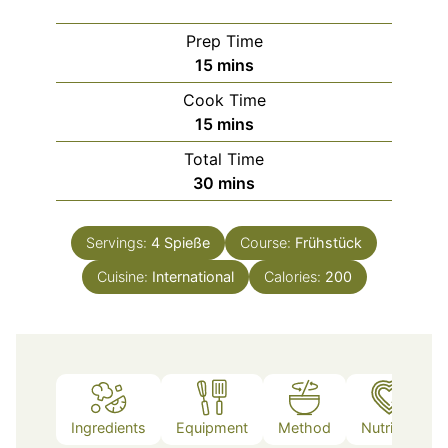
Prep Time
minutes
15
mins
Cook Time
minutes
15
mins
Total Time
minutes
30
mins
Servings:
4
Spieße
Course:
Frühstück
Cuisine:
International
Calories:
200
Ingredients
Equipment
Method
Nutrition