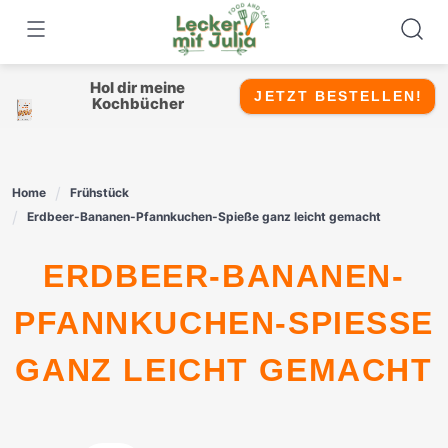
Skip
to
content
Hol dir meine
JETZT BESTELLEN!
Kochbücher
Home
Frühstück
Erdbeer-Bananen-Pfannkuchen-Spieße ganz leicht gemacht
ERDBEER-BANANEN-
PFANNKUCHEN-SPIESSE G
ANZ LEICHT GEMACHT