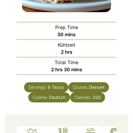
Prep Time
minutes
30
mins
Kühlzeit
hours
2
hrs
Total Time
hours
minutes
2
hrs
30
mins
Servings:
6
Tacos
Course:
Dessert
Cuisine:
Deutsch
Calories:
250