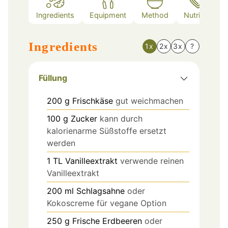
Ingredients
Equipment
Method
Nutrition
Ingredients
1x
2x
3x
?
Füllung
200
g
Frischkäse
gut weichmachen
100
g
Zucker
kann durch
kalorienarme Süßstoffe ersetzt
werden
1
TL
Vanilleextrakt
verwende reinen
Vanilleextrakt
200
ml
Schlagsahne
oder
Kokoscreme für vegane Option
250
g
Frische Erdbeeren
oder