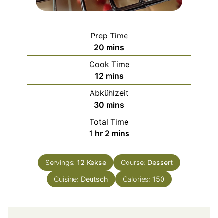
Prep Time
minutes
20
mins
Cook Time
minutes
12
mins
Abkühlzeit
minutes
30
mins
Total Time
hour
minutes
1
hr
2
mins
Servings:
12
Kekse
Course:
Dessert
Cuisine:
Deutsch
Calories:
150