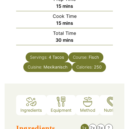
minutes
15
mins
Cook Time
minutes
15
mins
Total Time
minutes
30
mins
Servings:
4
Tacos
Course:
Fisch
Cuisine:
Mexikanisch
Calories:
250
Ingredients
Equipment
Method
Nutrition
Ingredients
1x
2x
3x
?