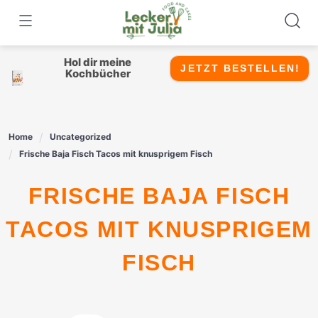
Skip
to
content
Hol dir meine
JETZT BESTELLEN!
Kochbücher
Home
Uncategorized
Frische Baja Fisch Tacos mit knusprigem Fisch
FRISCHE BAJA FISCH
TACOS MIT KNUSPRIGEM
FISCH