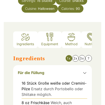
Servings:
16
Stücke
Course:
Snacks
Cuisine:
Halloween
Calories:
90
Ingredients
Equipment
Method
Nutrition
Ingredients
1x
2x
3x
?
Für die Füllung
16
Stück
Große weiße oder Cremini-
Pilze
Ersatz durch Portobello oder
Shiitake möglich.
8
oz
Frischkäse
Weich, auch