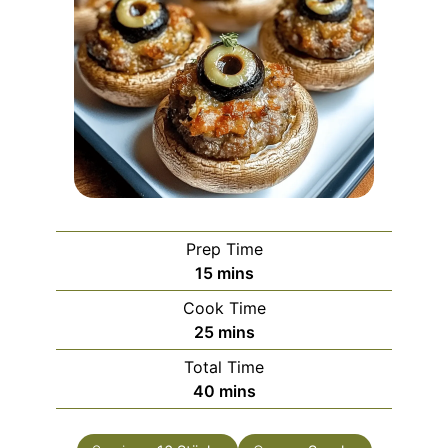
Prep Time
minutes
15
mins
Cook Time
minutes
25
mins
Total Time
minutes
40
mins