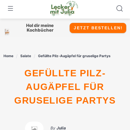
Skip
to
content
Hol dir meine
JETZT BESTELLEN!
Kochbücher
Home
Salate
Gefüllte Pilz-Augäpfel für gruselige Partys
GEFÜLLTE PILZ-
AUGÄPFEL FÜR
GRUSELIGE PARTYS
By
Julia