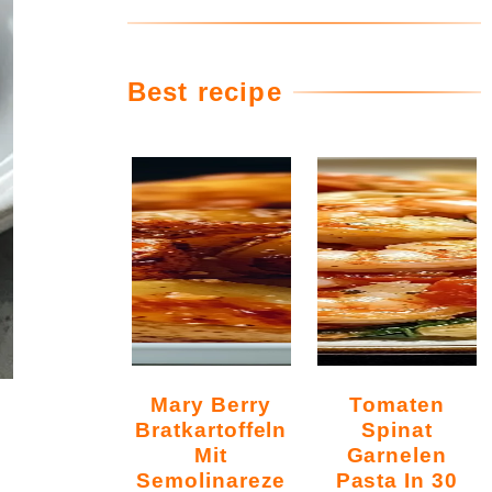
Best recipe
Mary Berry
Tomaten
Bratkartoffeln
Spinat
Mit
Garnelen
Semolinareze
Pasta In 30