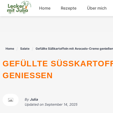
Skip
Home
Rezepte
Über mich
to
content
Frühstück
Fisch
Home
Salate
Gefüllte Süßkartoffeln mit Avocado-Creme genieße
Rindfleisch
GEFÜLLTE SÜSSKARTOFFELN MIT AVOCADO-CREME G
Dessert
ENIESSEN
By
Julia
Updated on
September 14, 2025