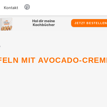
Kontakt
Hähnchen
Hol dir meine
JETZT BESTELLEN
Kochbücher
Salate
n
Suppen
Snacks