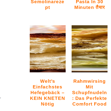
Semolinareze
Pasta In 30
Pt
Minuten तैयार
Welt’s
Rahmwirsing
Einfachstes
Mit
Hefegebäck –
Schupfnudeln
KEIN KNETEN
: Das Perfekte
r
Nötig
Comfort Food