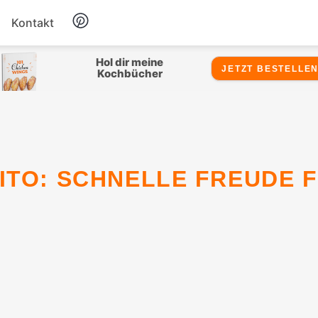
Kontakt
Hähnchen
Hol dir meine
JETZT BESTELLEN
Kochbücher
Salate
Suppen
Snacks