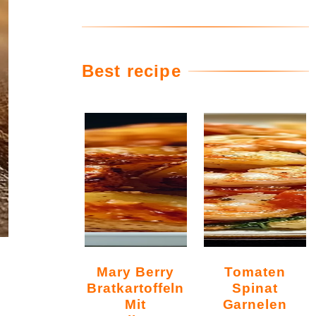
Best recipe
Mary Berry
Tomaten
Bratkartoffeln
Spinat
Mit
Garnelen