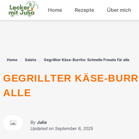
Skip
Home
Rezepte
Über mich
to
content
Frühstück
Fisch
Home
Salate
Gegrillter Käse-Burrito: Schnelle Freude für alle
Rindfleisch
GEGRILLTER KÄSE-BURRITO: SCHNELLE FREUDE FÜR
Dessert
ALLE
By
Julia
Updated on
September 6, 2025