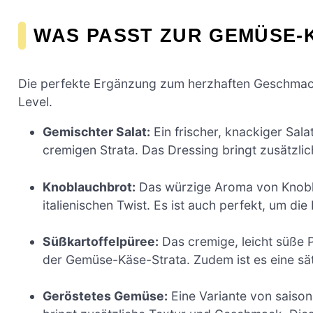
WAS PASST ZUR GEMÜSE-
Die perfekte Ergänzung zum herzhaften Geschmack 
Level.
Gemischter Salat:
Ein frischer, knackiger Sala
cremigen Strata. Das Dressing bringt zusätzli
Knoblauchbrot:
Das würzige Aroma von Knoblau
italienischen Twist. Es ist auch perfekt, um di
Süßkartoffelpüree:
Das cremige, leicht süße P
der Gemüse-Käse-Strata. Zudem ist es eine sät
Geröstetes Gemüse:
Eine Variante von saison