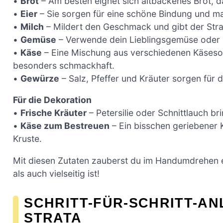
•
Brot
– Am besten eignet sich altbackenes Brot, da
•
Eier
– Sie sorgen für eine schöne Bindung und m
•
Milch
– Mildert den Geschmack und gibt der Strat
•
Gemüse
– Verwende dein Lieblingsgemüse oder R
•
Käse
– Eine Mischung aus verschiedenen Käsesor
besonders schmackhaft.
•
Gewürze
– Salz, Pfeffer und Kräuter sorgen für 
Für die Dekoration
•
Frische Kräuter
– Petersilie oder Schnittlauch b
•
Käse zum Bestreuen
– Ein bisschen geriebener 
Kruste.
Mit diesen Zutaten zauberst du im Handumdrehen e
als auch vielseitig ist!
SCHRITT-FÜR-SCHRITT-AN
STRATA