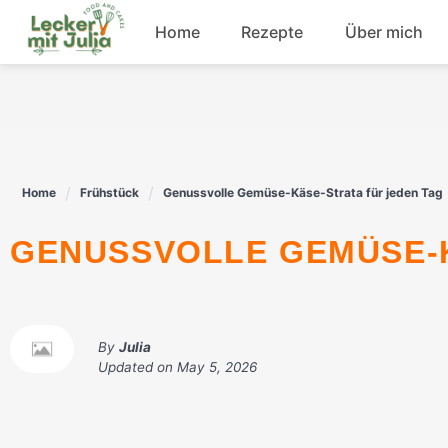
Skip
Home
Rezepte
Über mich
to
content
Frühstück
Fisch
Home
Frühstück
Genussvolle Gemüse-Käse-Strata für jeden Tag
Rindfleisch
GENUSSVOLLE GEMÜSE-
Dessert
By
Julia
Updated on
May 5, 2026