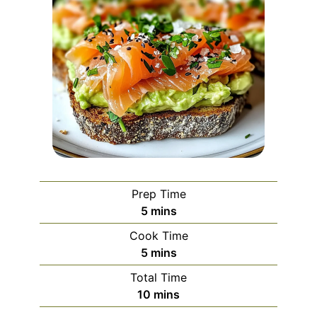
Prep Time
minutes
5
mins
Cook Time
minutes
5
mins
Total Time
minutes
10
mins