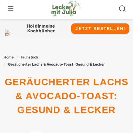
Skip
to
content
Hol dir meine
JETZT BESTELLEN!
Kochbücher
Home
Frühstück
Geräucherter Lachs & Avocado-Toast: Gesund & Lecker
GERÄUCHERTER LACHS
& AVOCADO-TOAST:
GESUND & LECKER