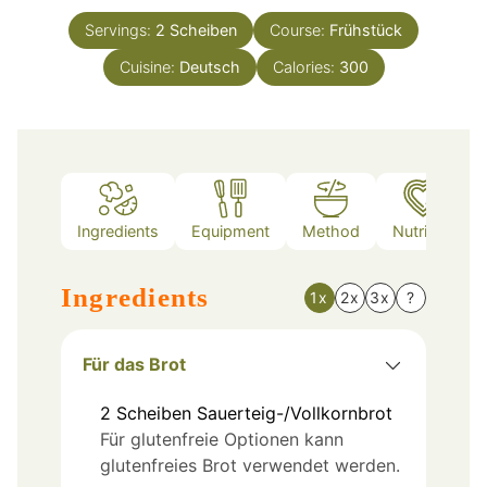
Servings:
2
Scheiben
Course:
Frühstück
Cuisine:
Deutsch
Calories:
300
Ingredients
Equipment
Method
Nutrition
Ingredients
1x
2x
3x
?
Für das Brot
2
Scheiben
Sauerteig-/Vollkornbrot
Für glutenfreie Optionen kann
glutenfreies Brot verwendet werden.