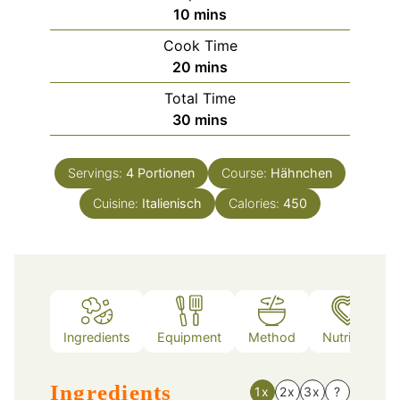
minutes
10
mins
Cook Time
minutes
20
mins
Total Time
minutes
30
mins
Servings:
4
Portionen
Course:
Hähnchen
Cuisine:
Italienisch
Calories:
450
Ingredients
Equipment
Method
Nutrition
Ingredients
1x
2x
3x
?