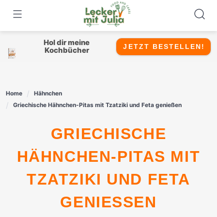
Skip
to
content
Hol dir meine
JETZT BESTELLEN!
Kochbücher
Home
Hähnchen
Griechische Hähnchen-Pitas mit Tzatziki und Feta genießen
GRIECHISCHE
HÄHNCHEN-PITAS MIT
TZATZIKI UND FETA
GENIESSEN