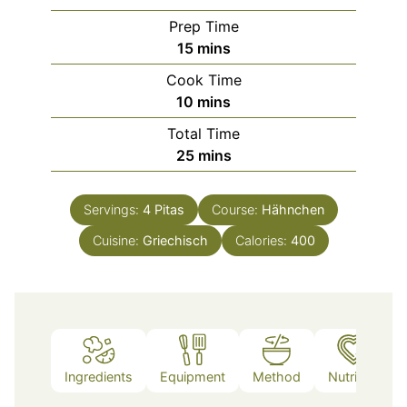
Prep Time
minutes
15
mins
Cook Time
minutes
10
mins
Total Time
minutes
25
mins
Servings:
4
Pitas
Course:
Hähnchen
Cuisine:
Griechisch
Calories:
400
Ingredients
Equipment
Method
Nutrition