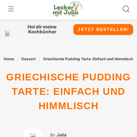
Skip
to
content
Hol dir meine
JETZT BESTELLEN!
Kochbücher
Home
Dessert
Griechische Pudding Tarte: Einfach und Himmlisch
GRIECHISCHE PUDDING
TARTE: EINFACH UND
HIMMLISCH
By
Julia