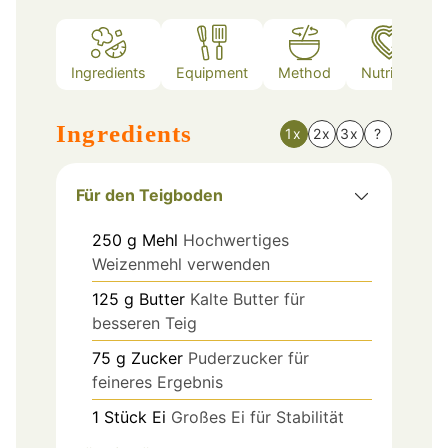
Ingredients
Equipment
Method
Nutrition
Ingredients
1x
2x
3x
?
Für den Teigboden
250
g
Mehl
Hochwertiges
Weizenmehl verwenden
125
g
Butter
Kalte Butter für
besseren Teig
75
g
Zucker
Puderzucker für
feineres Ergebnis
1
Stück
Ei
Großes Ei für Stabilität