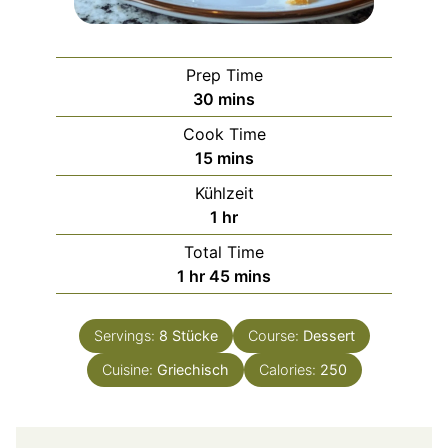
Prep Time
minutes
30
mins
Cook Time
minutes
15
mins
Kühlzeit
hour
1
hr
Total Time
hour
minutes
1
hr
45
mins
Servings:
8
Stücke
Course:
Dessert
Cuisine:
Griechisch
Calories:
250