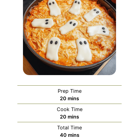
Prep Time
minutes
20
mins
Cook Time
minutes
20
mins
Total Time
minutes
40
mins