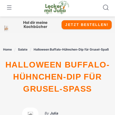
Skip
to
content
Hol dir meine
JETZT BESTELLEN!
Kochbücher
Home
Salate
Halloween Buffalo-Hühnchen-Dip für Grusel-Spaß
HALLOWEEN BUFFALO-
HÜHNCHEN-DIP FÜR
GRUSEL-SPASS
By
Julia