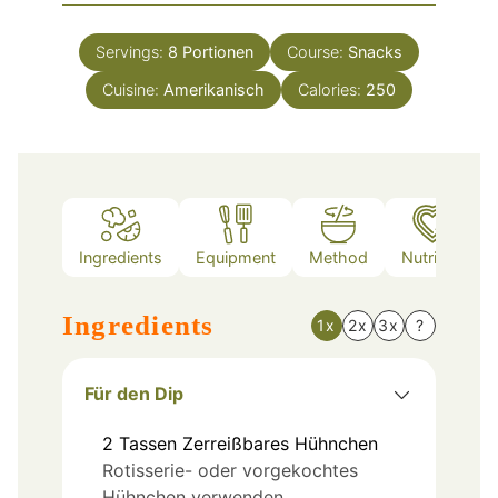
Servings:
8
Portionen
Course:
Snacks
Cuisine:
Amerikanisch
Calories:
250
Ingredients
Equipment
Method
Nutrition
Ingredients
1x
2x
3x
?
Für den Dip
2
Tassen
Zerreißbares Hühnchen
Rotisserie- oder vorgekochtes
Hühnchen verwenden