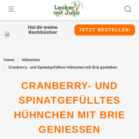
Skip
to
content
Hol dir meine
JETZT BESTELLEN!
Kochbücher
Home
Hähnchen
Cranberry- und Spinatgefülltes Hühnchen mit Brie genießen
CRANBERRY- UND
SPINATGEFÜLLTES
HÜHNCHEN MIT BRIE
GENIESSEN