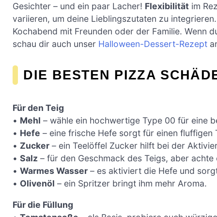
Gesichter – und ein paar Lacher!
Flexibilität
im Rez
variieren, um deine Lieblingszutaten zu integrieren
Kochabend mit Freunden oder der Familie. Wenn d
schau dir auch unser
Halloween-Dessert-Rezept
an
DIE BESTEN PIZZA SCHÄD
Für den Teig
•
Mehl
– wähle ein hochwertige Type 00 für eine b
•
Hefe
– eine frische Hefe sorgt für einen fluffigen 
•
Zucker
– ein Teelöffel Zucker hilft bei der Aktivi
•
Salz
– für den Geschmack des Teigs, aber achte d
•
Warmes Wasser
– es aktiviert die Hefe und sorg
•
Olivenöl
– ein Spritzer bringt ihm mehr Aroma.
Für die Füllung