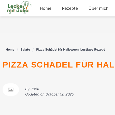
Skip
Home
Rezepte
Über mich
to
content
Frühstück
Fisch
Home
Salate
Pizza Schädel für Halloween: Lustiges Rezept
Rindfleisch
PIZZA SCHÄDEL FÜR HA
Dessert
By
Julia
Updated on
October 12, 2025