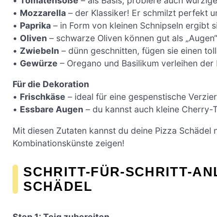
•
Tomatensoße
– als Basis, probiere auch würzige
•
Mozzarella
– der Klassiker! Er schmilzt perfekt
•
Paprika
– in Form von kleinen Schnipseln ergibt si
•
Oliven
– schwarze Oliven können gut als „Augen
•
Zwiebeln
– dünn geschnitten, fügen sie einen to
•
Gewürze
– Oregano und Basilikum verleihen der Pi
Für die Dekoration
•
Frischkäse
– ideal für eine gespenstische Verzie
•
Essbare Augen
– du kannst auch kleine Cherry-
Mit diesen Zutaten kannst du deine Pizza Schädel 
Kombinationskünste zeigen!
SCHRITT-FÜR-SCHRITT-AN
SCHÄDEL
Step 1: Teig zubereiten