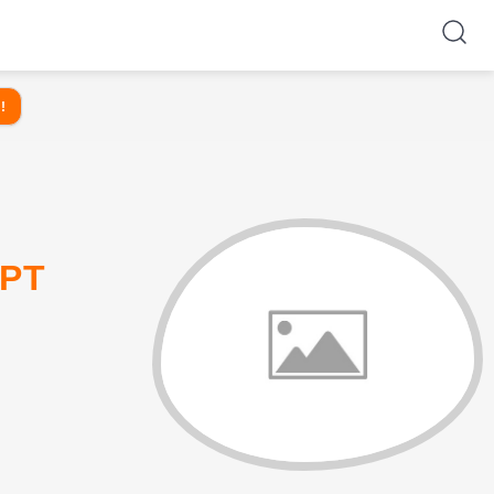
!
EPT