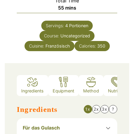
Total Time
minutes
55
mins
Servings:
4
Portionen
Course:
Uncategorized
Cuisine:
Französisch
Calories:
350
Ingredients
Equipment
Method
Nutrition
Ingredients
1x
2x
3x
?
Für das Gulasch