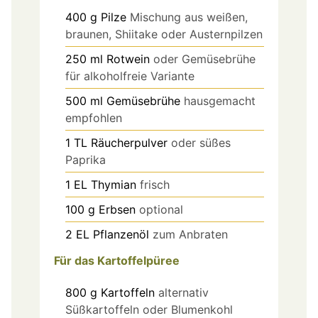
400
g
Pilze
Mischung aus weißen,
braunen, Shiitake oder Austernpilzen
250
ml
Rotwein
oder Gemüsebrühe
für alkoholfreie Variante
500
ml
Gemüsebrühe
hausgemacht
empfohlen
1
TL
Räucherpulver
oder süßes
Paprika
1
EL
Thymian
frisch
100
g
Erbsen
optional
2
EL
Pflanzenöl
zum Anbraten
Für das Kartoffelpüree
800
g
Kartoffeln
alternativ
Süßkartoffeln oder Blumenkohl