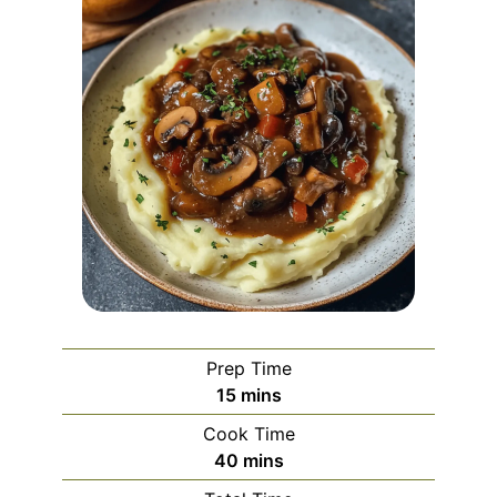
Prep Time
minutes
15
mins
Cook Time
minutes
40
mins