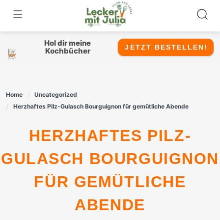
Skip
to
content
Hol dir meine
JETZT BESTELLEN!
Kochbücher
Home
Uncategorized
Herzhaftes Pilz-Gulasch Bourguignon für gemütliche Abende
HERZHAFTES PILZ-
GULASCH BOURGUIGNON
FÜR GEMÜTLICHE
ABENDE