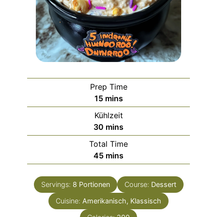
Prep Time
minutes
15
mins
Kühlzeit
minutes
30
mins
Total Time
minutes
45
mins
Servings:
8
Portionen
Course:
Dessert
Cuisine:
Amerikanisch, Klassisch