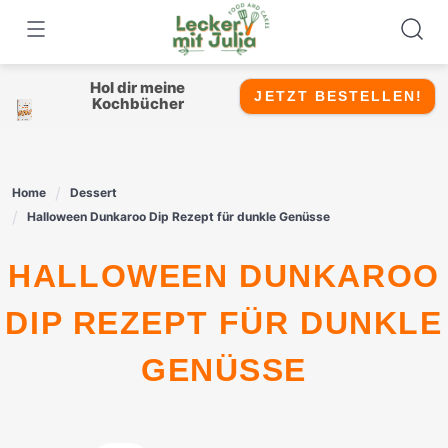
Skip
to
content
Hol dir meine
JETZT BESTELLEN!
Kochbücher
Home
Dessert
Halloween Dunkaroo Dip Rezept für dunkle Genüsse
HALLOWEEN DUNKAROO
DIP REZEPT FÜR DUNKLE
GENÜSSE