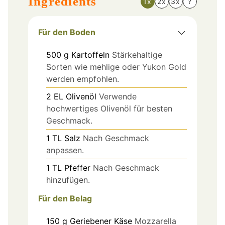
Ingredients
1x
2x
3x
?
Für den Boden
500
g
Kartoffeln
Stärkehaltige
Sorten wie mehlige oder Yukon Gold
werden empfohlen.
2
EL
Olivenöl
Verwende
hochwertiges Olivenöl für besten
Geschmack.
1
TL
Salz
Nach Geschmack
anpassen.
1
TL
Pfeffer
Nach Geschmack
hinzufügen.
Für den Belag
150
g
Geriebener Käse
Mozzarella