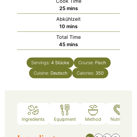
Cook Time
minutes
25
mins
Abkühlzeit
minutes
10
mins
Total Time
minutes
45
mins
Servings:
4
Stücke
Course:
Fisch
Cuisine:
Deutsch
Calories:
350
Ingredients
Equipment
Method
Nutrition