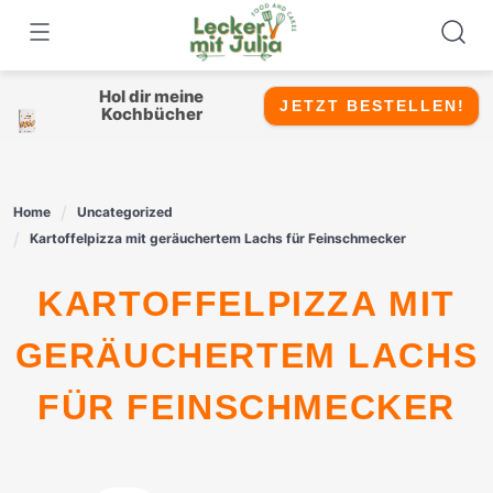
Skip
to
content
Hol dir meine
JETZT BESTELLEN!
Kochbücher
Home
Uncategorized
Kartoffelpizza mit geräuchertem Lachs für Feinschmecker
KARTOFFELPIZZA MIT
GERÄUCHERTEM LACHS
FÜR FEINSCHMECKER