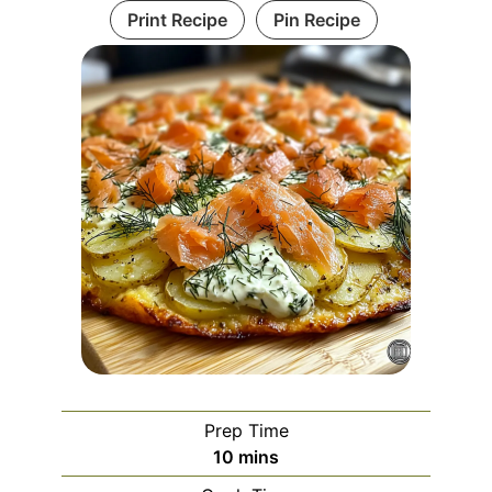
Print Recipe
Pin Recipe
Prep Time
minutes
10
mins