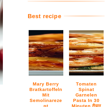
Best recipe
Mary Berry
Tomaten
Bratkartoffeln
Spinat
Mit
Garnelen
Semolinareze
Pasta In 30
Pt
Minuten तैयार