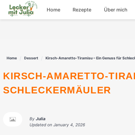
Skip
Home
Rezepte
Über mich
to
content
Frühstück
Fisch
Home
Dessert
Kirsch-Amaretto-Tiramisu – Ein Genuss für Schle
Rindfleisch
KIRSCH-AMARETTO-TIRAMISU – EIN GENUSS FÜR
Dessert
SCHLECKERMÄULER
By
Julia
Updated on
January 4, 2026