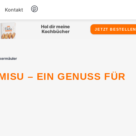
Kontakt
Hähnchen
Hol dir meine
JETZT BESTELLEN
Kochbücher
Salate
ckermäuler
Suppen
Snacks