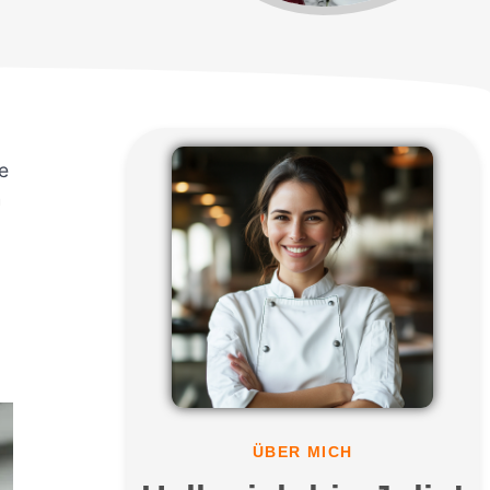
e
h
ÜBER MICH