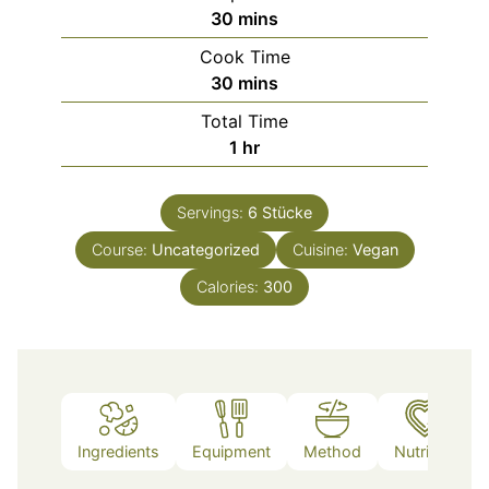
minutes
30
mins
Cook Time
minutes
30
mins
Total Time
hour
1
hr
Servings:
6
Stücke
Course:
Uncategorized
Cuisine:
Vegan
Calories:
300
Ingredients
Equipment
Method
Nutrition