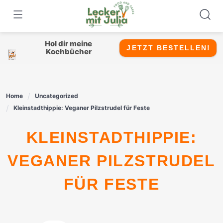
Skip
to
content
Hol dir meine
JETZT BESTELLEN!
Kochbücher
Home
Uncategorized
Kleinstadthippie: Veganer Pilzstrudel für Feste
KLEINSTADTHIPPIE:
VEGANER PILZSTRUDEL
FÜR FESTE