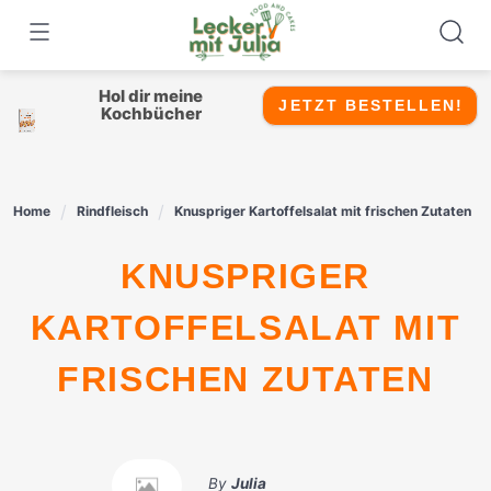
Skip
to
content
Hol dir meine
JETZT BESTELLEN!
Kochbücher
Home
Rindfleisch
Knuspriger Kartoffelsalat mit frischen Zutaten
KNUSPRIGER
KARTOFFELSALAT MIT
FRISCHEN ZUTATEN
By
Julia