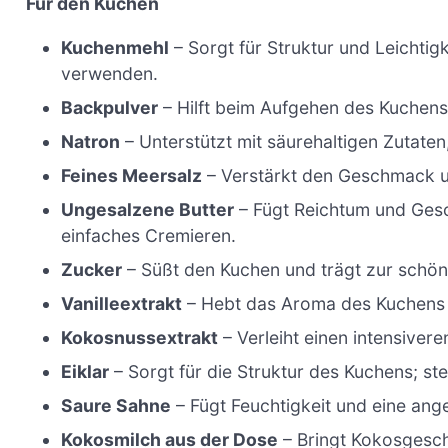
Für den Kuchen
Kuchenmehl
– Sorgt für Struktur und Leichtig
verwenden.
Backpulver
– Hilft beim Aufgehen des Kuchens 
Natron
– Unterstützt mit säurehaltigen Zutaten
Feines Meersalz
– Verstärkt den Geschmack u
Ungesalzene Butter
– Fügt Reichtum und Gesch
einfaches Cremieren.
Zucker
– Süßt den Kuchen und trägt zur schön
Vanilleextrakt
– Hebt das Aroma des Kuchens 
Kokosnussextrakt
– Verleiht einen intensive
Eiklar
– Sorgt für die Struktur des Kuchens; stel
Saure Sahne
– Fügt Feuchtigkeit und eine an
Kokosmilch aus der Dose
– Bringt Kokosgesch