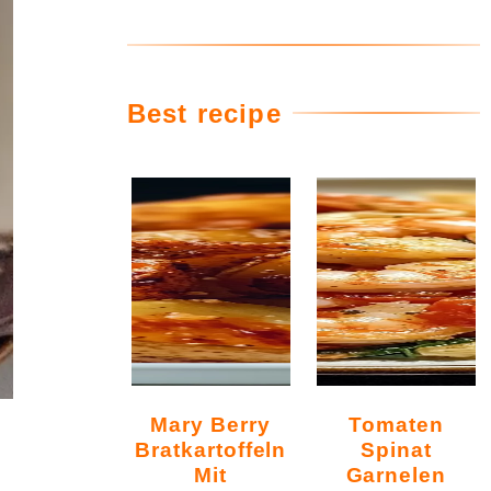
Best recipe
Mary Berry
Tomaten
Bratkartoffeln
Spinat
Mit
Garnelen