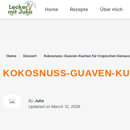
Skip
Home
Rezepte
Über mich
to
content
Frühstück
Fisch
Home
Dessert
Kokosnuss-Guaven-Kuchen für tropischen Genuss
Rindfleisch
KOKOSNUSS-GUAVEN-K
Dessert
By
Julia
Updated on
March 12, 2026