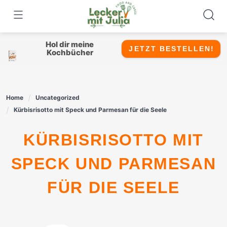
Skip
to
content
Hol dir meine
JETZT BESTELLEN!
Kochbücher
Home
Uncategorized
Kürbisrisotto mit Speck und Parmesan für die Seele
KÜRBISRISOTTO MIT
SPECK UND PARMESAN
FÜR DIE SEELE