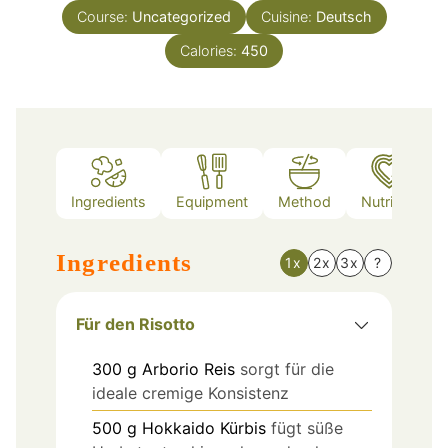
Course:
Uncategorized
Cuisine:
Deutsch
Calories:
450
Ingredients
Equipment
Method
Nutrition
Ingredients
1x
2x
3x
?
Für den Risotto
300
g
Arborio Reis
sorgt für die
ideale cremige Konsistenz
500
g
Hokkaido Kürbis
fügt süße