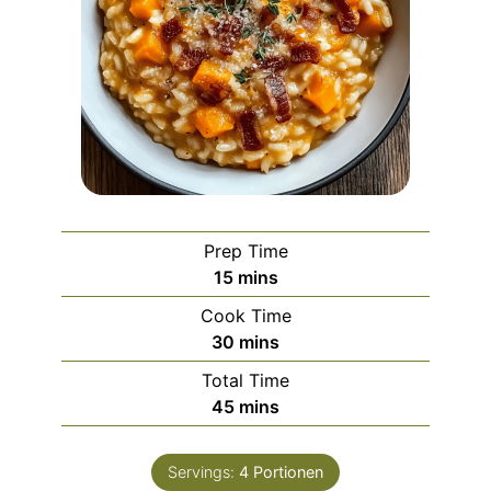
Prep Time
minutes
15
mins
Cook Time
minutes
30
mins
Total Time
minutes
45
mins
Servings:
4
Portionen