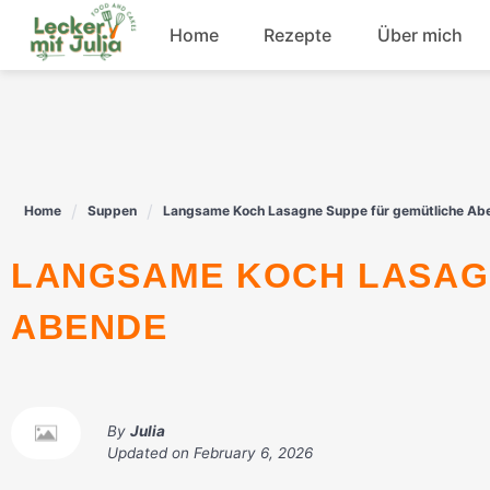
Skip
Home
Rezepte
Über mich
to
content
Frühstück
Fisch
Home
Suppen
Langsame Koch Lasagne Suppe für gemütliche Ab
Rindfleisch
LANGSAME KOCH LASAGNE SUPPE FÜR GEMÜTLICHE
Dessert
ABENDE
By
Julia
Updated on
February 6, 2026