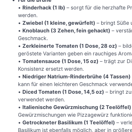
•
Rinderhack (1 lb)
– sorgt für die herzhafte 
werden.
•
Zwiebel (1 kleine, gewürfelt)
– bringt Süße u
•
Knoblauch (3 Zehen, fein gehackt)
– verstä
Geschmack.
•
Zerkleinerte Tomaten (1 Dose, 28 oz)
– bild
geröstete Varianten geben ein rauchiges Arom
•
Tomatensauce (1 Dose, 15 oz)
– trägt zur D
Konsistenz ersetzt werden.
•
Niedriger Natrium-Rinderbrühe (4 Tassen)
kann für einen leichteren Geschmack verwend
•
Diced Tomaten (1 Dose, 14,5 oz)
– bringt zu
verwendet werden.
•
Italienische Gewürzmischung (2 Teelöffel)
Gewürzmischungen wie Pizzagewürz funktioni
•
Getrockneter Basilikum (1 Teelöffel)
– verl
Basilikum ist ebenfalls möglich, aber in größe