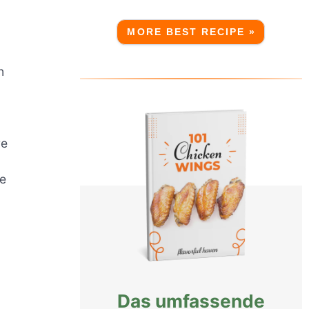
MORE BEST RECIPE »
n
re
he
Das umfassende