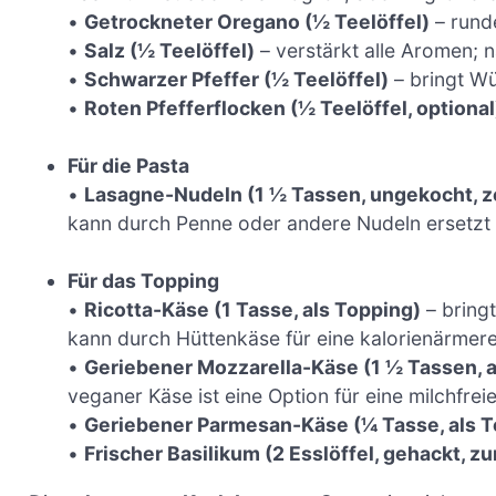
•
Getrockneter Oregano (½ Teelöffel)
– rund
•
Salz (½ Teelöffel)
– verstärkt alle Aromen;
•
Schwarzer Pfeffer (½ Teelöffel)
– bringt Wü
•
Roten Pfefferflocken (½ Teelöffel, optional
Für die Pasta
•
Lasagne-Nudeln (1 ½ Tassen, ungekocht, 
kann durch Penne oder andere Nudeln ersetzt
Für das Topping
•
Ricotta-Käse (1 Tasse, als Topping)
– bring
kann durch Hüttenkäse für eine kalorienärmere
•
Geriebener Mozzarella-Käse (1 ½ Tassen, a
veganer Käse ist eine Option für eine milchfreie
•
Geriebener Parmesan-Käse (¼ Tasse, als T
•
Frischer Basilikum (2 Esslöffel, gehackt, z