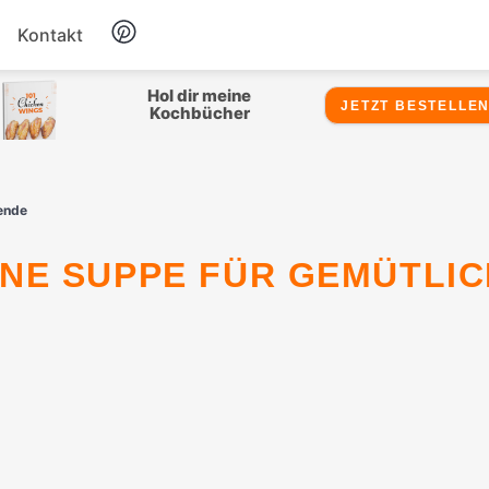
Kontakt
Hähnchen
Hol dir meine
JETZT BESTELLEN
Kochbücher
Salate
ende
Suppen
Snacks