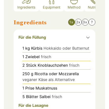
Ingredients
Equipment
Method
Nutrition
Ingredients
1x
2x
3x
?
Für die Füllung
1
kg
Kürbis
Hokkaido oder Butternut
1
Zwiebel
frisch
2
Stück
Knoblauchzehen
frisch
250
g
Ricotta oder Mozzarella
veganer Käse als Alternative
1
Prise
Muskatnuss
5
Blätter
Salbei
frisch
Für die Lasagne