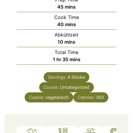
minutes
45
mins
Cook Time
minutes
40
mins
Abkühlzeit
minutes
10
mins
Total Time
hour
minutes
1
hr
35
mins
Servings:
4
Stücke
Course:
Uncategorized
Cuisine:
vegetarisch
Calories:
350