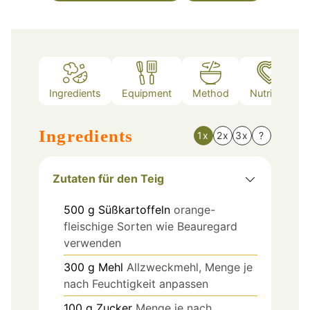
Ingredients
Equipment
Method
Nutrition
Ingredients
1x
2x
3x
?
Zutaten für den Teig
500
g
Süßkartoffeln
orange-
fleischige Sorten wie Beauregard
verwenden
300
g
Mehl
Allzweckmehl, Menge je
nach Feuchtigkeit anpassen
100
g
Zucker
Menge je nach