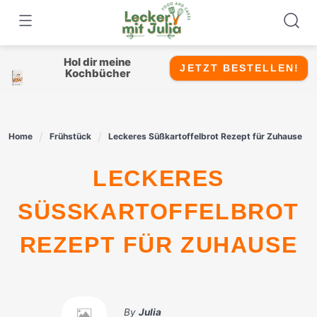
Skip
to
content
Hol dir meine
JETZT BESTELLEN!
Kochbücher
Home
Frühstück
Leckeres Süßkartoffelbrot Rezept für Zuhause
LECKERES
SÜSSKARTOFFELBROT R
EZEPT FÜR ZUHAUSE
By
Julia