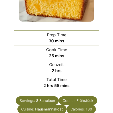
Prep Time
minutes
30
mins
Cook Time
minutes
25
mins
Gehzeit
hours
2
hrs
Total Time
hours
minutes
2
hrs
55
mins
Servings:
8
Scheiben
Course:
Frühstück
Cuisine:
Hausmannskost
Calories:
180