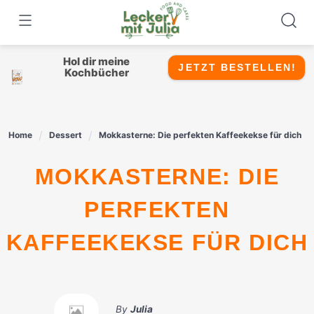
Skip
to
content
Hol dir meine
JETZT BESTELLEN!
Kochbücher
Home
Dessert
Mokkasterne: Die perfekten Kaffeekekse für dich
MOKKASTERNE: DIE
PERFEKTEN
KAFFEEKEKSE FÜR DICH
By
Julia