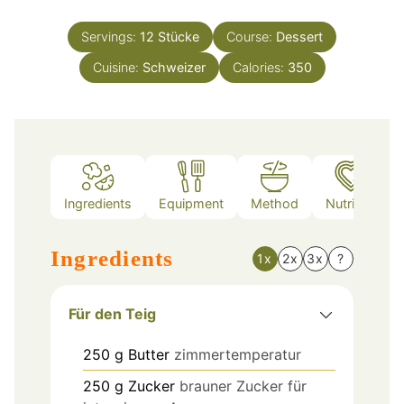
Servings:
12
Stücke
Course:
Dessert
Cuisine:
Schweizer
Calories:
350
Ingredients
Equipment
Method
Nutrition
Ingredients
1x
2x
3x
?
Für den Teig
250
g
Butter
zimmertemperatur
250
g
Zucker
brauner Zucker für