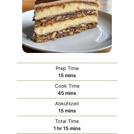
Prep Time
minutes
15
mins
Cook Time
minutes
45
mins
Abkühlzeit
minutes
15
mins
Total Time
hour
minutes
1
hr
15
mins