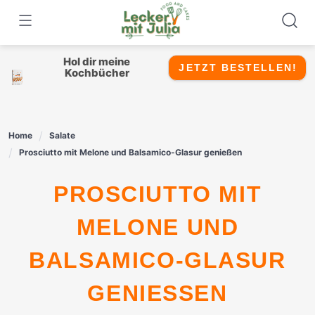
Skip
to
content
Hol dir meine
JETZT BESTELLEN!
Kochbücher
Home
Salate
Prosciutto mit Melone und Balsamico-Glasur genießen
PROSCIUTTO MIT
MELONE UND
BALSAMICO-GLASUR
GENIESSEN