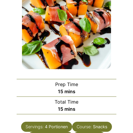
Prep Time
minutes
15
mins
Total Time
minutes
15
mins
Servings:
4
Portionen
Course:
Snacks