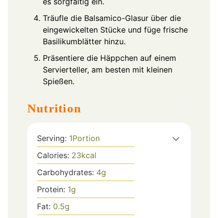
es sorgfältig ein.
Träufle die Balsamico-Glasur über die
eingewickelten Stücke und füge frische
Basilikumblätter hinzu.
Präsentiere die Häppchen auf einem
Servierteller, am besten mit kleinen
Spießen.
Nutrition
Serving:
1
Portion
Calories:
23
kcal
Carbohydrates:
4
g
Protein:
1
g
Fat:
0.5
g