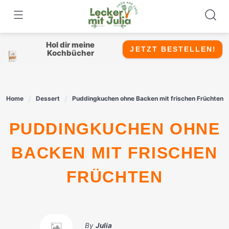
Skip
to
content
Hol dir meine
JETZT BESTELLEN!
Kochbücher
Home
Dessert
Puddingkuchen ohne Backen mit frischen Früchten
PUDDINGKUCHEN OHNE
BACKEN MIT FRISCHEN
FRÜCHTEN
By
Julia