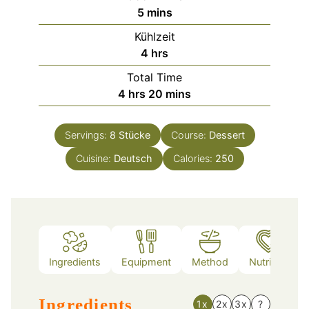
minutes
5
mins
Kühlzeit
hours
4
hrs
Total Time
hours
minutes
4
hrs
20
mins
Servings:
8
Stücke
Course:
Dessert
Cuisine:
Deutsch
Calories:
250
Ingredients
Equipment
Method
Nutrition
Ingredients
1x
2x
3x
?