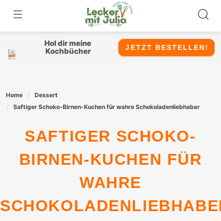
Skip
to
content
Hol dir meine
JETZT BESTELLEN!
Kochbücher
Home
Dessert
Saftiger Schoko-Birnen-Kuchen für wahre Schokoladenliebhaber
SAFTIGER SCHOKO-
BIRNEN-KUCHEN FÜR
WAHRE
SCHOKOLADENLIEBHABE