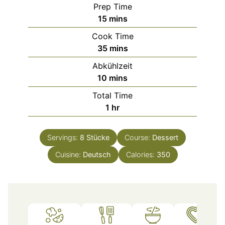
Prep Time
minutes
15
mins
Cook Time
minutes
35
mins
Abkühlzeit
minutes
10
mins
Total Time
hour
1
hr
Servings:
8
Stücke
Course:
Dessert
Cuisine:
Deutsch
Calories:
350