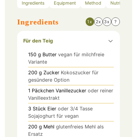
Ingredients
Equipment
Method
Nutrition
Ingredients
1x
2x
3x
?
Für den Teig
150
g
Butter
vegan für milchfreie
Variante
200
g
Zucker
Kokoszucker für
gesündere Option
1
Päckchen
Vanillezucker
oder reiner
Vanilleextrakt
3
Stück
Eier
oder 3/4 Tasse
Sojajoghurt für vegan
200
g
Mehl
glutenfreies Mehl als
Ersatz