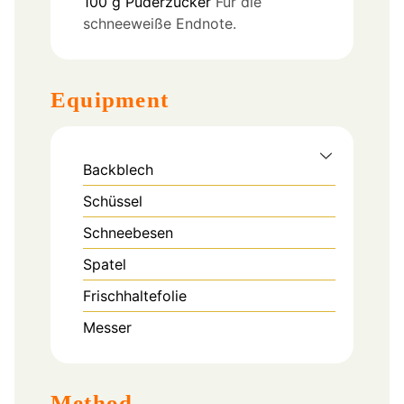
100
g
Puderzucker
Für die
schneeweiße Endnote.
Equipment
Backblech
Schüssel
Schneebesen
Spatel
Frischhaltefolie
Messer
Method