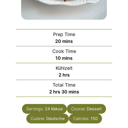
Prep Time
minutes
20
mins
Cook Time
minutes
10
mins
Kühlzeit
hours
2
hrs
Total Time
hours
minutes
2
hrs
30
mins
Servings:
24
Kekse
Course:
Dessert
Cuisine:
Deutsche
Calories:
150