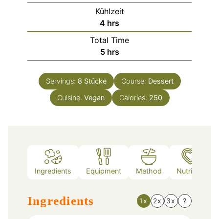
Kühlzeit
hours
4
hrs
Total Time
hours
5
hrs
Servings:
8
Stücke
Course:
Dessert
Cuisine:
Vegan
Calories:
250
Ingredients
Equipment
Method
Nutrition
Ingredients
1x
2x
3x
?