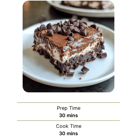
Prep Time
minutes
30
mins
Cook Time
minutes
30
mins