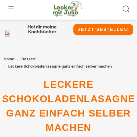
Skip
to
content
Hol dir meine
JETZT BESTELLEN!
Kochbücher
Home
Dessert
Leckere Schokoladenlasagne ganz einfach selber machen
LECKERE
SCHOKOLADENLASAGNE
GANZ EINFACH SELBER
MACHEN